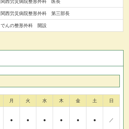
関西労災病院整形外科 医長
関西労災病院整形外科 第三部長
でんの整形外科 開設
月
火
水
木
金
土
日
●
●
●
●
●
●
／