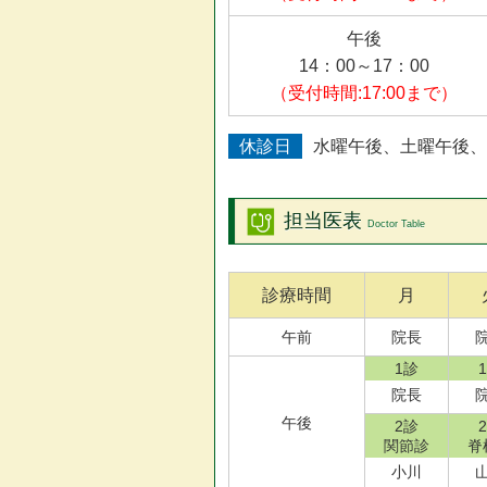
午後
14：00～17：00
（受付時間:17:00まで）
休診日
水曜午後、土曜午後、
担当医表
Doctor Table
診療
時間
月
午前
院長
1診
院長
午後
2診
関節診
脊
小川