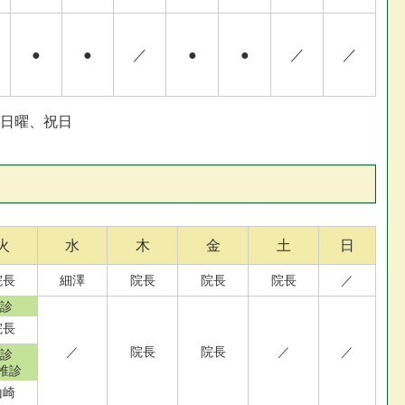
●
●
／
●
●
／
／
日曜、祝日
火
水
木
金
土
日
院長
細澤
院長
院長
院長
／
1診
院長
／
院長
院長
／
／
2診
椎診
山崎